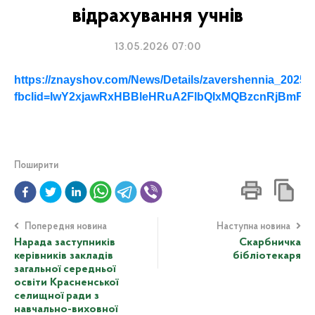
відрахування учнів
13.05.2026 07:00
https://znayshov.com/News/Details/zavershennia_202
fbclid=IwY2xjawRxHBBleHRuA2FlbQIxMQBzcnRjBmF
Поширити
Попередня новина
Наступна новина
Нарада заступників
Скарбничка
керівників закладів
бібліотекаря
загальної середньої
освіти Красненської
селищної ради з
навчально-виховної