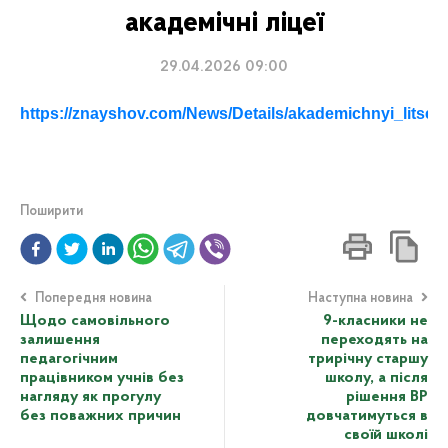
академічні ліцеї
29.04.2026 09:00
https://znayshov.com/News/Details/akademichnyi_litse
Поширити
Попередня новина
Наступна новина
Щодо самовільного
9-класники не
залишення
переходять на
педагогічним
трирічну старшу
працівником учнів без
школу, а після
нагляду як прогулу
рішення ВР
без поважних причин
довчатимуться в
своїй школі